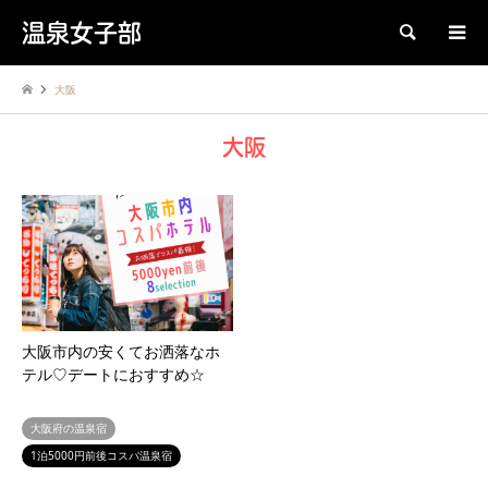
温泉女子部
検索
大阪
大阪
大阪市内の安くてお洒落なホ
テル♡デートにおすすめ☆
大阪府の温泉宿
1泊5000円前後コスパ温泉宿