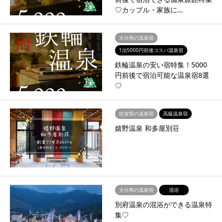
♡カップル・家族に…
大分県の温泉宿
1泊5000円前後コスパ温泉宿
鉄輪温泉の安い宿特集！5000
円前後で宿泊可能な温泉宿8選
♡
佐賀県の温泉宿
高級温泉宿
嬉野温泉 和多屋別荘
大分県の温泉宿
混浴
別府温泉の混浴ができる温泉特
集♡