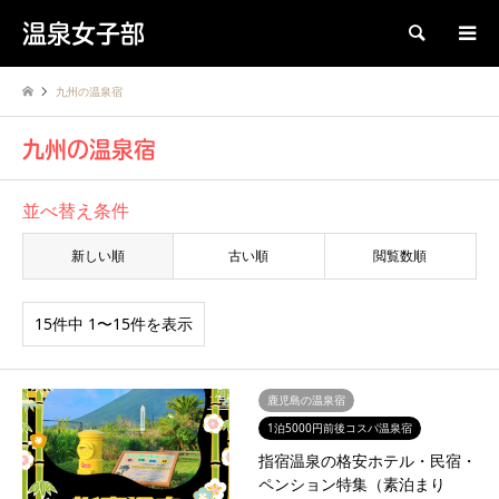
温泉女子部
検索
九州の温泉宿
九州の温泉宿
並べ替え条件
新しい順
古い順
閲覧数順
15件中 1〜15件を表示
鹿児島の温泉宿
1泊5000円前後コスパ温泉宿
指宿温泉の格安ホテル・民宿・
ペンション特集（素泊まり