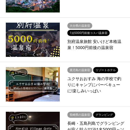
大分県の温泉宿
1泊5000円前後コスパ温泉宿
別府温泉旅館 安いけど本格温
泉！5000円前後の温泉宿
鹿児島の温泉宿
リゾートホテル
ユクサおおすみ 海の学校で釣
りにキャンプにバーベキュー
に!楽しみいっぱい
長崎県の温泉宿
グランピング
長崎・五島列島でグランピング
が安く叶う!!1泊1名5000円～ソ