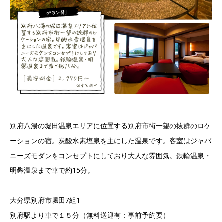
別府八湯の堀田温泉エリアに位置する別府市街一望の抜群のロケ
ーションの宿。炭酸水素塩泉を主にした温泉です。客室はジャパ
ニーズモダンをコンセプトにしており大人な雰囲気。鉄輪温泉・
明礬温泉まで車で約15分。
大分県別府市堀田7組1
別府駅より車で１５分（無料送迎有：事前予約要）