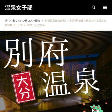
温泉女子部
検索
安くていい宿コスパ最強
別府温泉旅館が安い！5000円前後で宿泊できる温泉旅
館特集♡カップル・家族におすすめ