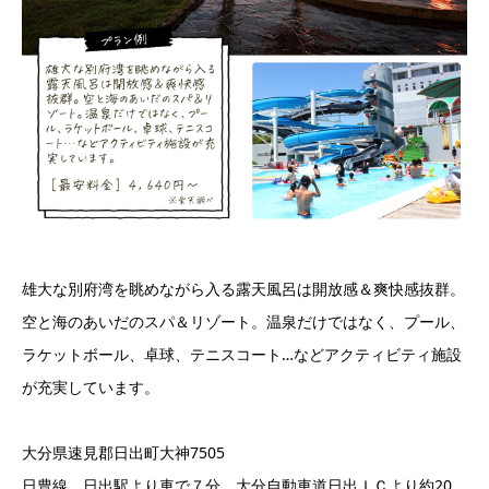
雄大な別府湾を眺めながら入る露天風呂は開放感＆爽快感抜群。
空と海のあいだのスパ＆リゾート。温泉だけではなく、プール、
ラケットボール、卓球、テニスコート…などアクティビティ施設
が充実しています。
大分県速見郡日出町大神7505
日豊線 日出駅より車で７分。大分自動車道日出ＩＣより約20