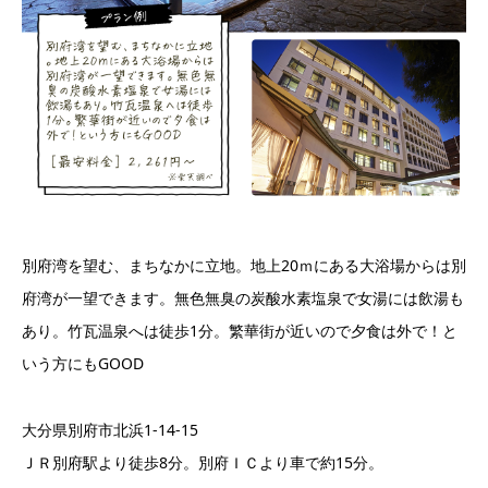
別府湾を望む、まちなかに立地。地上20ｍにある大浴場からは別
府湾が一望できます。無色無臭の炭酸水素塩泉で女湯には飲湯も
あり。竹瓦温泉へは徒歩1分。繁華街が近いので夕食は外で！と
いう方にもGOOD
大分県別府市北浜1-14-15
ＪＲ別府駅より徒歩8分。別府ＩＣより車で約15分。