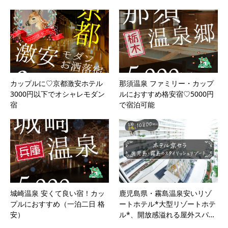
カップルに♡京都激安ホテル
那須温泉 ファミリー・カップ
3000円以下でオシャレモダン
ルにおすすめ格安宿♡5000円
宿
で宿泊可能
城崎温泉 安くて良い宿！カッ
鹿児島県・霧島温泉安いリゾ
プルにおすすめ（一泊二日 格
ートホテル*大型リゾートホテ
安）
ル*、開放感溢れる屋外スパ…