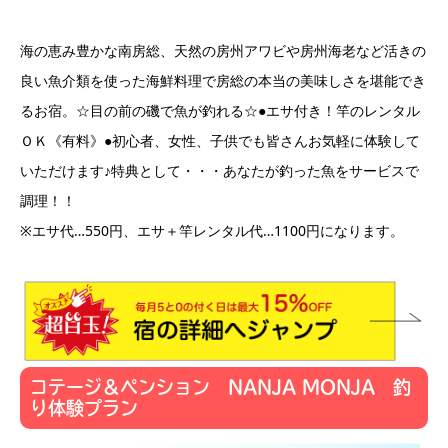
海の恵み豊かな南房総、天然の房州アワビや房州海老など活きの
良い魚介類を使った海鮮料理で房総の本当の美味しさを堪能でき
るお宿。☆目の前の磯で魚が釣れる☆●エサ付き！竿のレンタル
ＯＫ《有料》●初心者、女性、子供でも皆さんお気軽に体験して
いただけます♪特典として・・・あなたが釣った魚をサービスで
調理！！
※エサ代…550円、エサ＋竿レンタル代…1100円になります。
コテージ＆ペンション NANJA MONJA 釣
り体験プラン