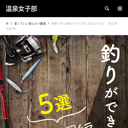
温泉女子部
検索
安くていい宿コスパ最強
関東で釣り体験ができる宿（東京から近い・初心者・
子供OK）