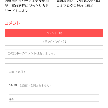
阿蘇司ビラパークホテル宿泊
黒川温泉いこい旅館の宿泊口
記：家族旅行にぴったりカド
コミブログ♡離れに宿泊
リードミニオン
コメント
コメント ( 0 )
トラックバック ( 0 )
この記事へのコメントはありません。
名前
( 必須 )
E-MAIL
( 必須 ) - 公開されません -
備考