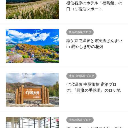
根仙石原のホテル「福島館」の
口コミ宿泊レポート
群馬の温泉ブログ
猿ケ京で温泉と果実酒ざんまい
in 蔵やしき野の花畑
神奈川の温泉ブログ
七沢温泉 中屋旅館 宿泊ブロ
グ::『悪魔の手毬唄』のロケ地
栃木の温泉ブログ