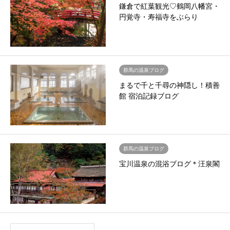
鎌倉で紅葉観光♡鶴岡八幡宮・
円覚寺・寿福寺をぶらり
群馬の温泉ブログ
まるで千と千尋の神隠し！積善
館 宿泊記録ブログ
群馬の温泉ブログ
宝川温泉の混浴ブログ＊汪泉閣