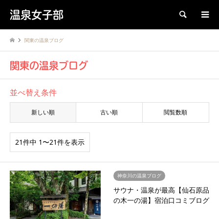
温泉女子部
検索
関東の温泉ブログ
関東の温泉ブログ
並べ替え条件
新しい順
古い順
閲覧数順
21件中 1〜21件を表示
神奈川の温泉ブログ
サウナ・温泉が最高【仙石原品
の木一の湯】宿泊口コミブログ