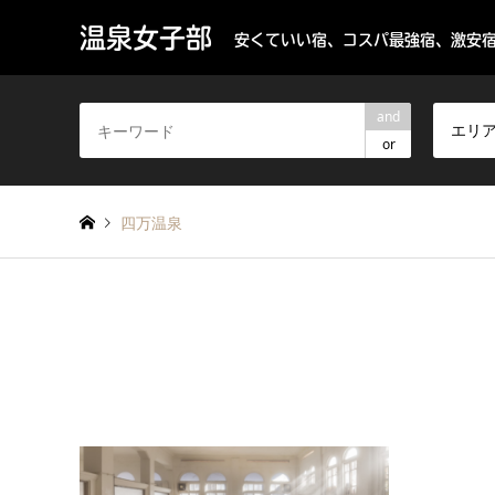
温泉女子部
安くていい宿、コスパ最強宿、激安宿
and
エリ
or
四万温泉