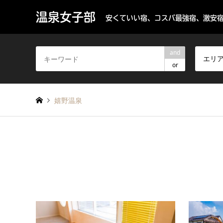
温泉女子部
安くていい宿、コスパ最強宿、激安宿
and
エリ
or
嬉野温泉