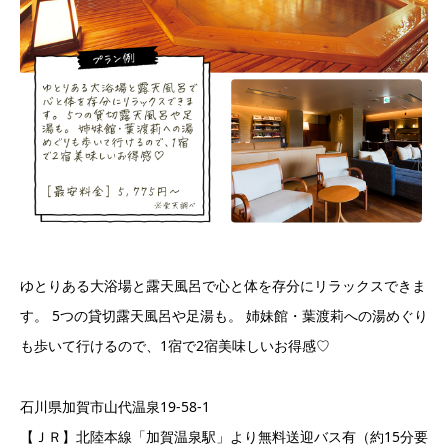
ゆとりある大浴場と露天風呂で心と体を存分にリラックスできま
す。 5つの貸切露天風呂や足湯も。 姉妹館・葉渡莉への湯めぐり
も歩いて行けるので、1宿で2宿美味しいお得感♡
石川県加賀市山代温泉19-58-1
【ＪＲ】北陸本線「加賀温泉駅」より無料送迎バス有（約15分要