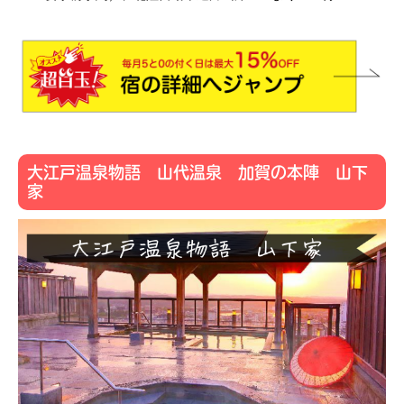
大江戸温泉物語 山代温泉 加賀の本陣 山下
家