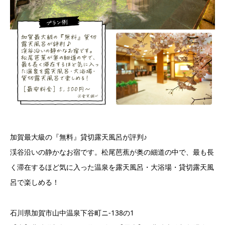
加賀最大級の『無料』貸切露天風呂が評判♪
渓谷沿いの静かなお宿です。松尾芭蕉が奥の細道の中で、最も長
く滞在するほど気に入った温泉を露天風呂・大浴場・貸切露天風
呂で楽しめる！
石川県加賀市山中温泉下谷町ニ-138の1