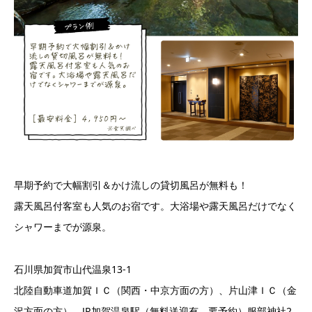
早期予約で大幅割引＆かけ流しの貸切風呂が無料も！
露天風呂付客室も人気のお宿です。大浴場や露天風呂だけでなく
シャワーまでが源泉。
石川県加賀市山代温泉13-1
北陸自動車道加賀ＩＣ（関西・中京方面の方）、片山津ＩＣ（金
沢方面の方）。JR加賀温泉駅（無料送迎有、要予約）服部神社2