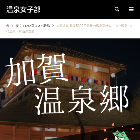
温泉女子部
検索
安くていい宿コスパ最強
加賀温泉 格安5000円前後の温泉宿特集～山中温泉・山
代温泉・片山津温泉