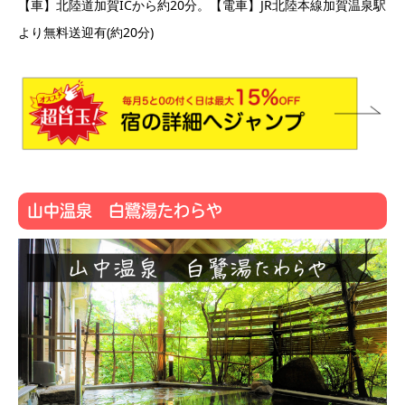
【車】北陸道加賀ICから約20分。【電車】JR北陸本線加賀温泉駅
より無料送迎有(約20分)
山中温泉 白鷺湯たわらや