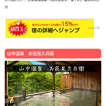
分
山中温泉 お花見久兵衛