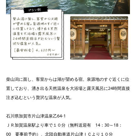
柴山潟に面し、客室からは湖が望める宿。泉源地のすぐ近くに位
置しており、湧き出る天然温泉を大浴場と露天風呂に24時間直接
注ぎ込むという贅沢な温泉が人気。
石川県加賀市片山津温泉乙64-1
ＪＲ加賀温泉駅より車で１０分（無料送迎有 14：30～18：
00 要事前予約）、北陸自動車道片山津ＩＣより１０分