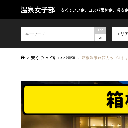
温泉女子部
安くていい宿、コスパ最強宿、激安宿
and
エリ
or
安くていい宿コスパ最強
箱根温泉旅館カップルに