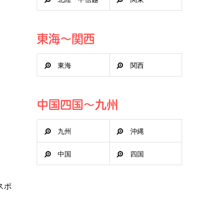
東海～関西
東海
関西
中国四国～九州
九州
沖縄
中国
四国
スポ