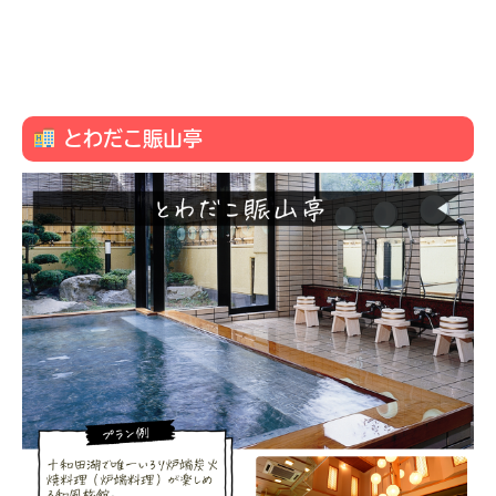
とわだこ賑山亭