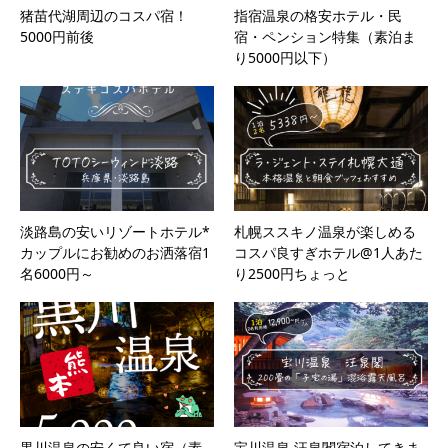
猪苗代湖周辺のコスパ宿！
指宿温泉の格安ホテル・民
5000円前後
宿・ペンション特集（素泊ま
り5000円以下）
淡路島の安いリゾートホテル*
札幌ススキノ温泉が楽しめる
カップルにお勧めのお洒落宿1
コスパ良すぎホテル@1人あた
名6000円～
り2500円ちょっと
黒川温泉の安くて良い宿（素
宝川温泉 汪泉閣宿泊してきま