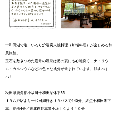
十和田湖で唯一いろり炉端炭火焼料理（炉端料理）が楽しめる和
風旅館。
玉石を敷きつめた湯舟の温泉は足の裏にも心地良く、ナトリウ
ム・カルシウムなどの色々な成分が含まれています。肌すべす
べ！
秋田県鹿角郡小坂町十和田湖休平35
ＪＲ八戸駅より十和田湖行きＪＲバスで140分、終点十和田湖下
車、徒歩4分／東北自動車道小坂ＩＣより４０分