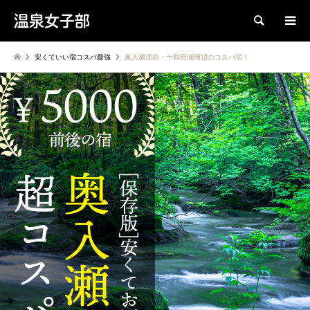
温泉女子部
検索
安くていい宿コスパ最強
奥入瀬渓谷・十和田湖周辺のコスパ宿！