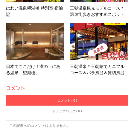
はわい温泉望湖楼 特別室 宿泊
三朝温泉観光モデルコース＊
記
温泉街歩きおすすめスポット
日本でここだけ！湖の上にあ
三朝温泉＊三朝館でカニフル
る温泉「望湖楼」
コース＆バラ風呂＆貸切風呂
コメント
コメント ( 0 )
トラックバック ( 0 )
この記事へのコメントはありません。