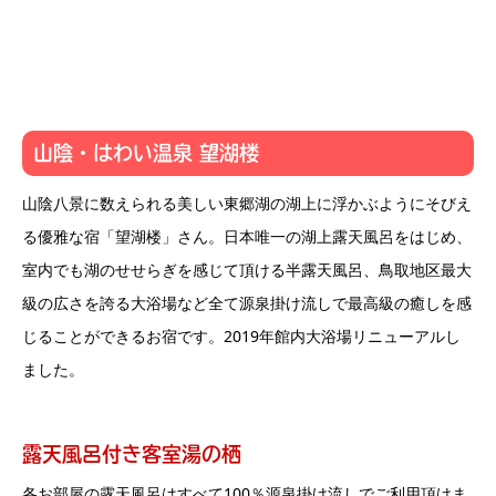
山陰・はわい温泉 望湖楼
山陰八景に数えられる美しい東郷湖の湖上に浮かぶようにそびえ
る優雅な宿「望湖楼」さん。日本唯一の湖上露天風呂をはじめ、
室内でも湖のせせらぎを感じて頂ける半露天風呂、鳥取地区最大
級の広さを誇る大浴場など全て源泉掛け流しで最高級の癒しを感
じることができるお宿です。2019年館内大浴場リニューアルし
ました。
露天風呂付き客室湯の栖
各お部屋の露天風呂はすべて100％源泉掛け流しでご利用頂けま