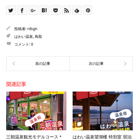
投稿者:
rdsgn
はわい温泉
,
鳥取
コメント:
0
関連記事
三朝温泉観光モデルコース＊
はわい温泉望湖楼 特別室 宿泊