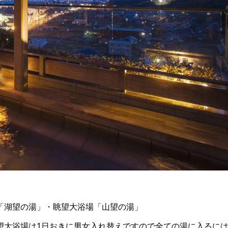
「湖望の湯」・眺望大浴場「山望の湯」
望大浴場は1日おきに男女入れ替えですので全ての湯に入るに