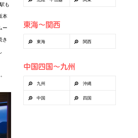
駅も
坂本
東海～関西
ムー
続き
東海
関西
し
中国四国～九州
す。
九州
沖縄
中国
四国