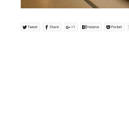
Tweet
Share
+1
Hatena
Pocket