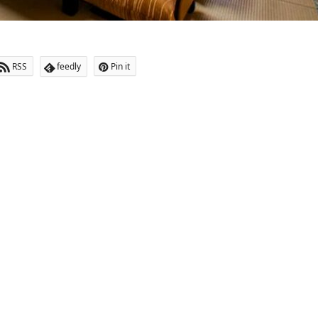
RSS
feedly
Pin it