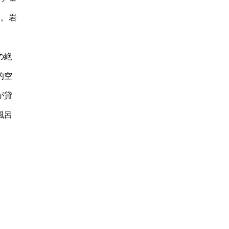
す。岩
。
の絶
的空
が貸
風呂