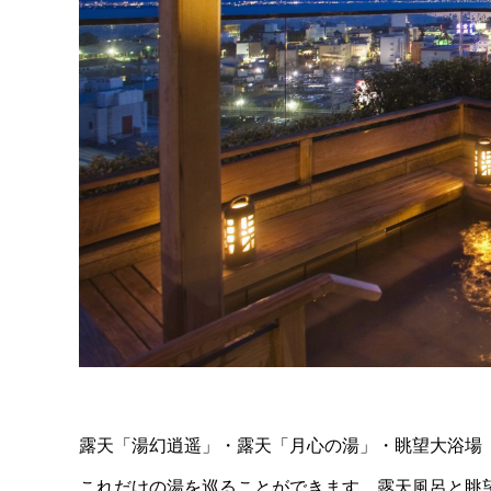
露天「湯幻逍遥」・露天「月心の湯」・眺望大浴場
これだけの湯を巡ることができます。露天風呂と眺