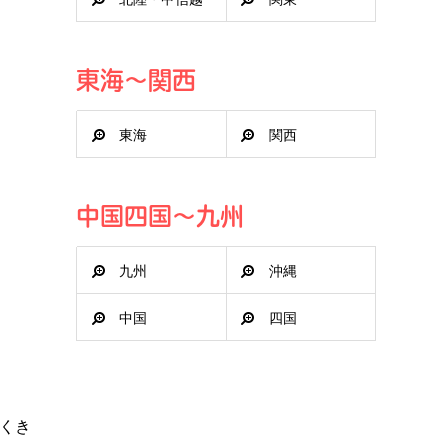
東海～関西
東海
関西
中国四国～九州
九州
沖縄
中国
四国
くき