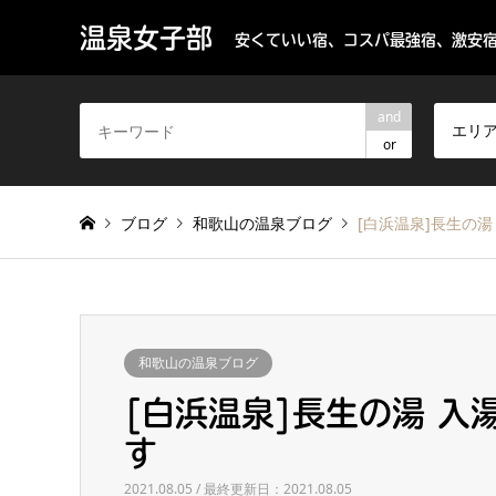
温泉女子部
安くていい宿、コスパ最強宿、激安宿
and
エリ
or
ブログ
和歌山の温泉ブログ
[白浜温泉]長生の
和歌山の温泉ブログ
[白浜温泉]長生の湯 入
す
2021.08.05 / 最終更新日：2021.08.05