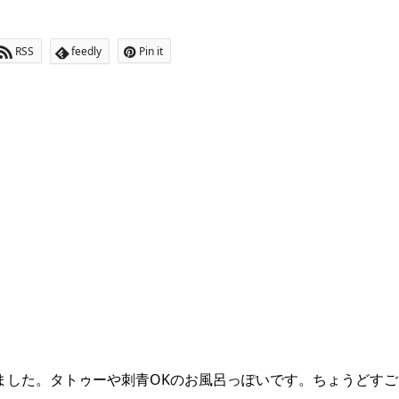
RSS
feedly
Pin it
ました。タトゥーや刺青OKのお風呂っぽいです。ちょうどすご