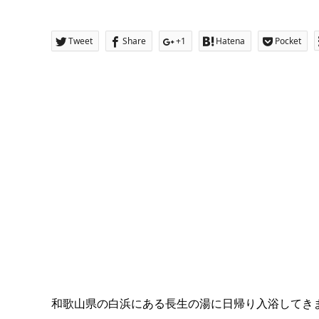
Tweet
Share
+1
Hatena
Pocket
和歌山県の白浜にある長生の湯に日帰り入浴してき