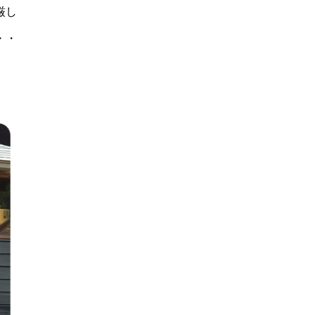
厳し
・・